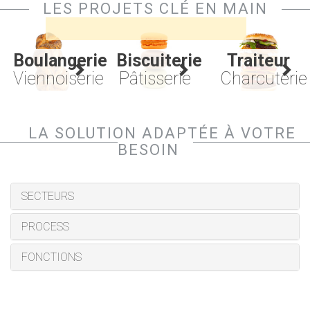
Ageniaa vous apportent leur expertise pour
équipements.
LES PROJETS CLÉ EN MAIN
l'ensemble de vos projets...
Cliquez sur ce lien pour la visionner
Boulangerie
Biscuiterie
Traiteur
Viennoiserie
Pâtisserie
Charcuterie
LA SOLUTION ADAPTÉE À VOTRE
BESOIN
SECTEURS
PROCESS
FONCTIONS
LANCER LA RECHERCHE