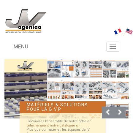
MENU
Menu
navigation
MATÉRIELS & SOLUTIONS
REPORTAGE TV - LES DEUX
POUR LA B.V.P
GOURMANDS
Découvrez l'ensemble de notre offre en
Reportage "Made In France" dans Zone
téléchargeant notre catalogue ici !
Interdite ce 9 novembre : Les Deux
Plus que du matériel, les équipes de JV 
Gourmands réceptionnent leurs nouveaux