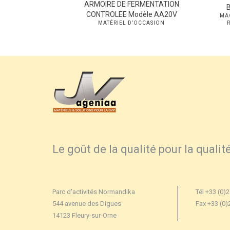
ARMOIRE DE FERMENTATION
0 Premium
B
CONTROLEE Modèle AA20V
SOUS RÉSERVE DE
MA
-TEMPS
MATÉRIEL D’OCCASION
Le goût de la qualité pour la qualit
Parc d'activités Normandika
Tél +33 (0)2
544 avenue des Digues
Fax +33 (0)
14123 Fleury-sur-Orne