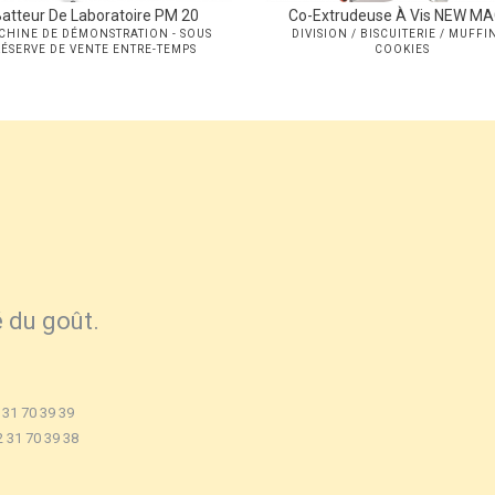
atteur De Laboratoire PM 20
Co-Extrudeuse À Vis NEW MA
CHINE DE DÉMONSTRATION - SOUS
DIVISION / BISCUITERIE / MUFFIN
RÉSERVE DE VENTE ENTRE-TEMPS
COOKIES
é du goût.
 31 70 39 39
2 31 70 39 38