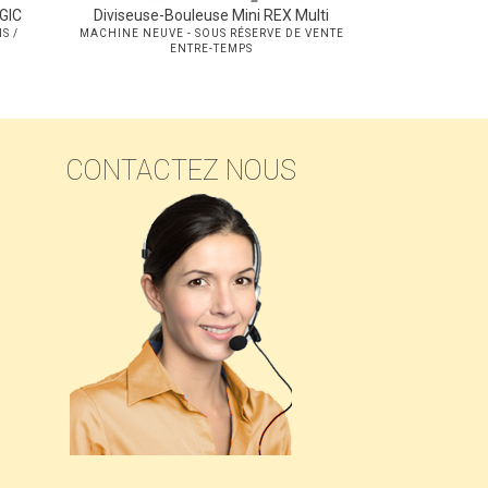
GIC
Diviseuse-Bouleuse Mini REX Multi
Faco
S /
MACHINE NEUVE - SOUS RÉSERVE DE VENTE
MACHINE DE 
ENTRE-TEMPS
RÉSERVE DE
CONTACTEZ NOUS