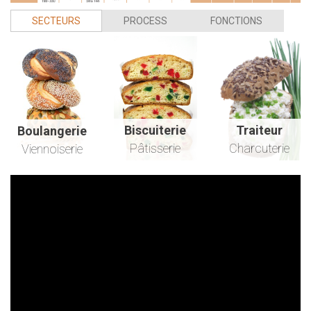
SECTEURS 
PROCESS 
FONCTIONS 
Biscuiterie
Traiteur
Boulangerie
Pâtisserie
Charcuterie
Viennoiserie