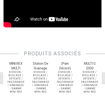
Diviseuse
& Bouleuse
MINI REX
MULTI
Avec
Station De
Diviseuse
Façonnage
Diviseuse
PRODUITS ASSOCIÉS
Et
FS DR-
& Bouleuse
Bouleuse
RR_M
MINI REX
MINI REX
Station De
(pain
MULTI G
MULTI
Grainage
Décoré)
2000
DIVISION /
DIVISION /
DIVISION /
DIVISION /
BOULAGE /
BOULAGE /
BOULAGE /
BOULAGE /
DÉTENTE /
DÉTENTE /
DÉTENTE /
DÉTENTE /
FAÇONNAGE
FAÇONNAGE
FAÇONNAGE
FAÇONNAGE
/ GRAINAGE
/ GRAINAGE
/ GRAINAGE
/ GRAINAGE
- GAMME
- GAMME
- GAMME
- GAMME
MINI-REX
MINI-REX
MINI-REX
MINI-REX