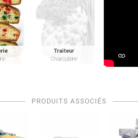
erie
Traiteur
rie
Charcuterie
PRODUITS ASSOCIÉS